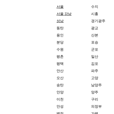
서울
수지
서울 강남
시흥
성남
경기광주
마사지 후 꼭 알아야 할 생활 팁
동탄
광교
용인
산본
분당
포승
수원
군포
평촌
일산
평택
김포
안산
파주
오산
고양
송탄
남양주
안양
양주
이천
구리
안성
의정부
병점
가평