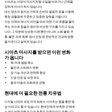
시아츠는 서양식 마사지처럼 오일을 바르거나 근육을 
강하게 마사지 하지 않습니다. 
대신 양손의 엄지손가락과 손바닥, 팔꿈치 등을 사용해 
특정 경혈점에 꾸준하고 정중한 압력을 가합니다.
이는 인체의 에너지 라인을 따라 막힌 기의 흐름을 풀어
주는 것으로 침술의 원리와 비슷한 구조를 가지고 있습
니다. 그 덕분에 단순한 이완 뿐만 아니라, 소화 불량, 두
통, 불면, 피로 회복, 정서 안정 등 전반적인 건강에 영향
을 미친다고 알려져 있습니다.
시아츠 마사지를 받으면 이런 변화
가 옵니다
목/어깨 결림 해소
불안과 스트레스 완화
장 기능 개선과 면역력 향상
신경 안정 및 숙면 유도
몸과 마음의 조화로운 균형
현대에 더 필요한 전통 치유법
디지털 시대의 과잉 자극 속에서 시아츠는 몸을 통한 명
상 이라고도 할 수 있습니다. 현대인에게 부족한 건 때로
는 부드러운 압력과 깊은 호흡의 리듬일지도 모릅니다.