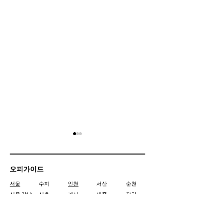
오피가이드
서울
수지
인천
서산
순천
서울 강남
시흥
계산
세종
광양
성남
경기광주
주안
충주
제주도
근육통에 마사지가 정말 좋
뒷목 볼록함을 예
동탄
광교
간석
아산
여수