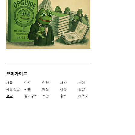
오피가이드
서울
수지
인천
서산
순천
서울 강남
시흥
계산
세종
광양
성남
경기광주
주안
충주
제주도
동탄
광교
간석
아산
여수
용인
산본
청라
제천
울산
분당
포승
계양
당진
군산
수원
군포
만수
논산
경주
평촌
일산
영종도
춘천
김해