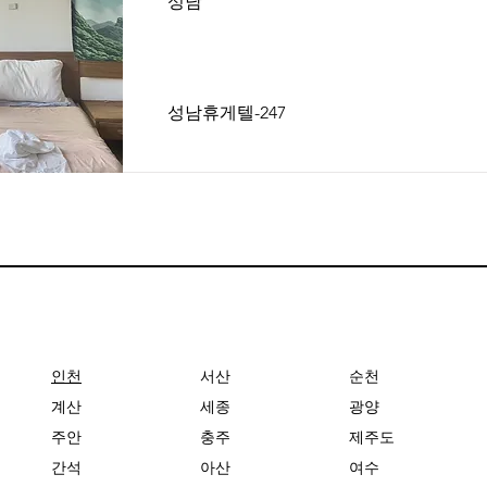
성남
성남휴게텔-247
인천
서산
순천
계산
세종
광양
주안
충주
제주도
간석
아산
여수