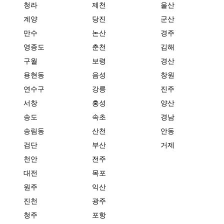
청라
제천
울산
계양
당진
군산
만수
논산
경주
영종도
춘천
김해
구월
보령
경산
용현동
음성
창원
연수구
강릉
진주
서창
홍성
양산
송도
속초
경남
송림동
산천
안동
검단
부산
거제
천안
전주
대전
목포
원주
익산
진천
광주
청주
포항