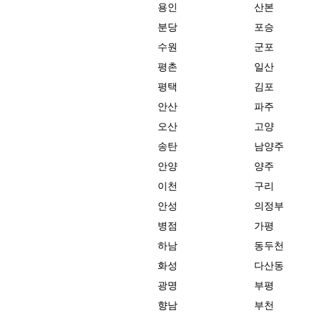
용인
산본
분당
포승
수원
군포
평촌
일산
평택
김포
안산
파주
오산
고양
송탄
남양주
안양
양주
이천
구리
안성
의정부
병점
가평
하남
동두천
화성
다산동
광명
부평
향남
부천