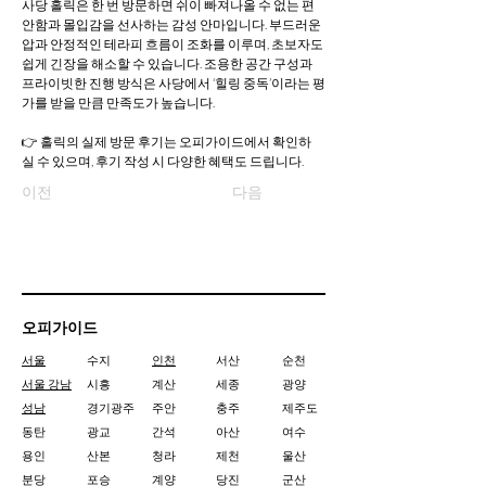
사당 홀릭은 한 번 방문하면 쉬이 빠져나올 수 없는 편
안함과 몰입감을 선사하는 감성 안마입니다. 부드러운 
압과 안정적인 테라피 흐름이 조화를 이루며, 초보자도 
쉽게 긴장을 해소할 수 있습니다. 조용한 공간 구성과 
프라이빗한 진행 방식은 사당에서 ‘힐링 중독’이라는 평
가를 받을 만큼 만족도가 높습니다.
👉 홀릭의 실제 방문 후기는 오피가이드에서 확인하
실 수 있으며, 후기 작성 시 다양한 혜택도 드립니다.
이전
다음
오피가이드
서울
수지
인천
서산
순천
서울 강남
시흥
계산
세종
광양
성남
경기광주
주안
충주
제주도
동탄
광교
간석
아산
여수
용인
산본
청라
제천
울산
분당
포승
계양
당진
군산