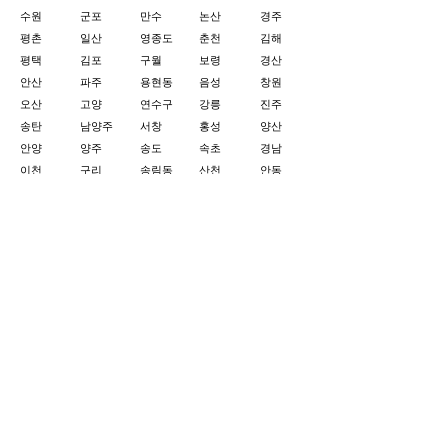
수원
군포
만수
논산
경주
평촌
일산
영종도
춘천
김해
평택
김포
구월
보령
경산
안산
파주
용현동
음성
창원
오산
고양
연수구
강릉
진주
송탄
남양주
서창
홍성
양산
안양
양주
송도
속초
경남
이천
구리
송림동
산천
안동
안성
의정부
검단
부산
거제
병점
가평
천안
전주
하남
동두천
대전
목포
화성
다산동
원주
익산
광명
부평
진천
광주
향남
부천
청주
포항
오피가이드 소개
업체
문의하기