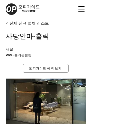
오피가이드
OPGUIDE
< 전체 신규 업체 리스트
사당안마-홀릭
서울
₩₩ - 즐거운힐링
오피가이드 혜택 보기