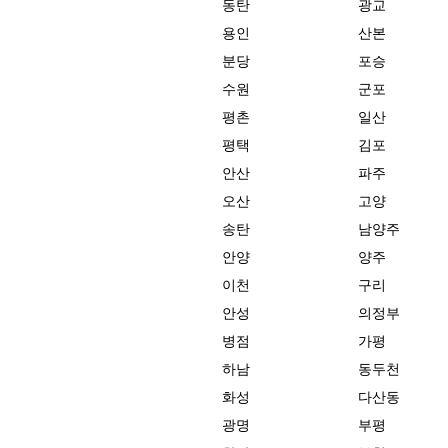
동탄
광교
용인
산본
분당
포승
수원
군포
평촌
일산
평택
김포
안산
파주
오산
고양
송탄
남양주
안양
양주
이천
구리
안성
의정부
병점
가평
하남
동두천
화성
다산동
광명
부평