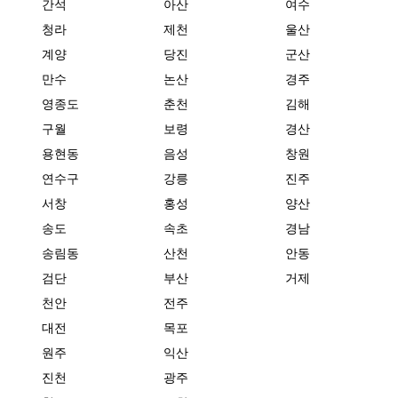
간석
아산
여수
청라
제천
울산
계양
당진
군산
만수
논산
경주
영종도
춘천
김해
구월
보령
경산
용현동
음성
창원
연수구
강릉
진주
서창
홍성
양산
송도
속초
경남
송림동
산천
안동
검단
부산
거제
천안
전주
대전
목포
원주
익산
진천
광주