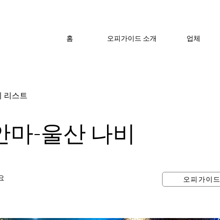
홈
오피가이드 소개
업체
체 리스트
안마-울산 나비
요
오피가이드