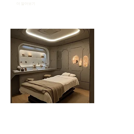
더 알아보기
분당건마-태린1인샵
분당