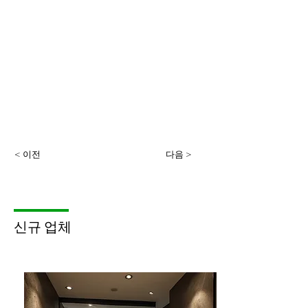
< 이전
다음 >
​신규 업체