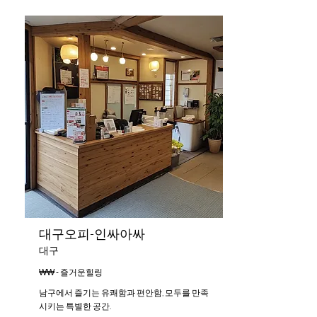
대구오피-인싸아싸
대구
₩₩ - 즐거운힐링
남구에서 즐기는 유쾌함과 편안함, 모두를 만족
시키는 특별한 공간.