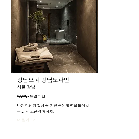
강남오피-강남도파민
서울 강남
₩₩₩ - 특별한 날
바쁜 강남의 일상 속, 지친 몸에 활력을 불어넣
는 24시 고품격 휴식처.
더 알아보기