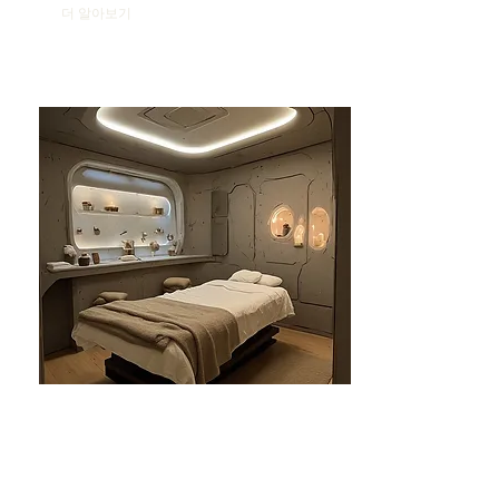
더 알아보기
분당건마-태린1인샵
분당