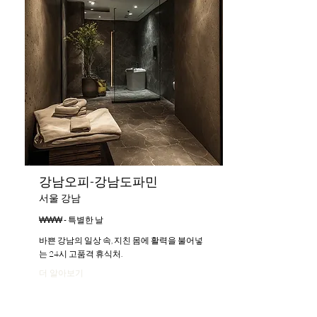
강남오피-강남도파민
서울 강남
₩₩₩ - 특별한 날
바쁜 강남의 일상 속, 지친 몸에 활력을 불어넣
는 24시 고품격 휴식처.
더 알아보기