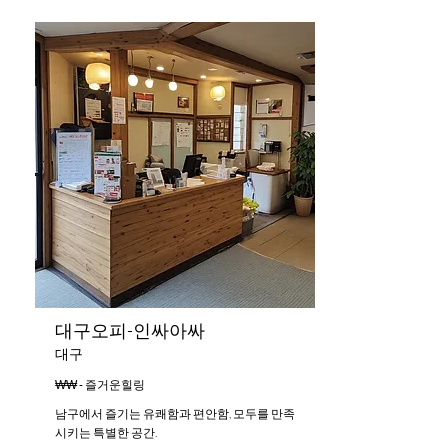
대구오피-인싸아싸
대구
₩₩ - 즐거운힐링
남구에서 즐기는 유쾌함과 편안함, 모두를 만족
시키는 특별한 공간.