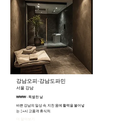
강남오피-강남도파민
서울 강남
₩₩₩ - 특별한 날
바쁜 강남의 일상 속, 지친 몸에 활력을 불어넣
는 24시 고품격 휴식처.
더 알아보기