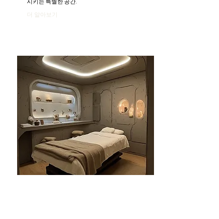
시키는 특별한 공간.
더 알아보기
분당건마-태린1인샵
분당