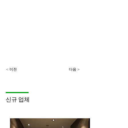
< 이전
다음 >
​신규 업체