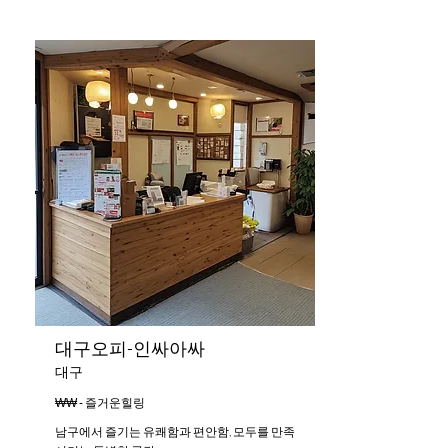
대구오피-인싸아싸
대구
₩₩ - 즐거운힐링
남구에서 즐기는 유쾌함과 편안함, 모두를 만족