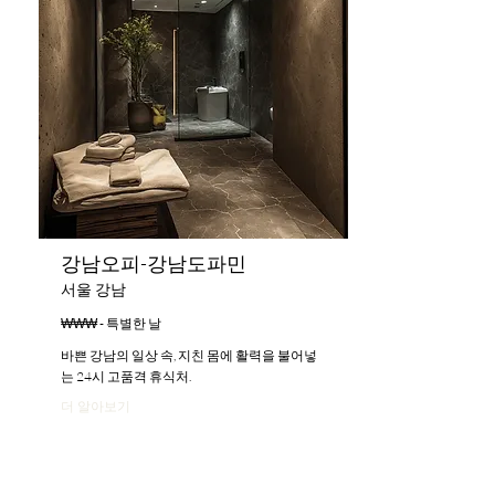
강남오피-강남도파민
서울 강남
₩₩₩ - 특별한 날
바쁜 강남의 일상 속, 지친 몸에 활력을 불어넣
는 24시 고품격 휴식처.
더 알아보기