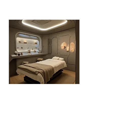
분당건마-태린1인샵
분당
₩₩ - 즐거운힐링