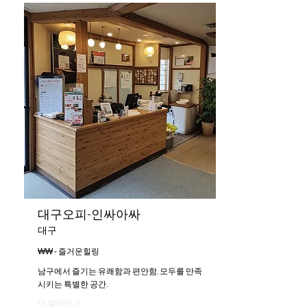
대구오피-인싸아싸
대구
₩₩ - 즐거운힐링
남구에서 즐기는 유쾌함과 편안함, 모두를 만족
시키는 특별한 공간.
더 알아보기