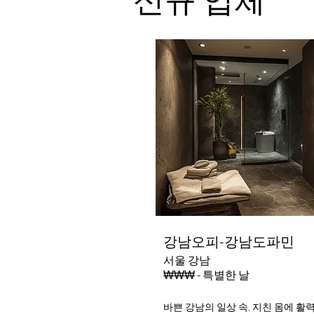
강남오피-강남도파민
서울 강남
₩₩₩ - 특별한 날
바쁜 강남의 일상 속, 지친 몸에 활