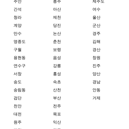
주안
충주
제주도
간석
아산
여수
청라
제천
울산
계양
당진
군산
만수
논산
경주
영종도
춘천
김해
구월
보령
경산
용현동
음성
창원
연수구
강릉
진주
서창
홍성
양산
송도
속초
경남
송림동
산천
안동
검단
부산
거제
천안
전주
대전
목포
원주
익산