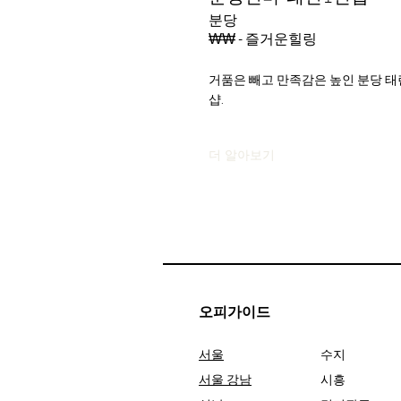
분당
₩₩ - 즐거운힐링
거품은 빼고 만족감은 높인 분당 태
샵.
더 알아보기
오피가이드
서울
수지
서울 강남
시흥