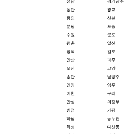
성남
경기광주
동탄
광교
용인
산본
분당
포승
수원
군포
평촌
일산
평택
김포
안산
파주
오산
고양
송탄
남양주
안양
양주
이천
구리
안성
의정부
병점
가평
하남
동두천
화성
다산동