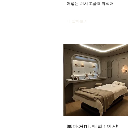
어넣는 24시 고품격 휴식처.
더 알아보기
분당건마-태린1인샵