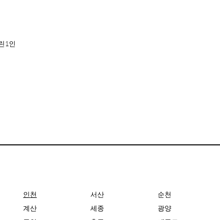
린1인
인천
서산
순천
계산
세종
광양