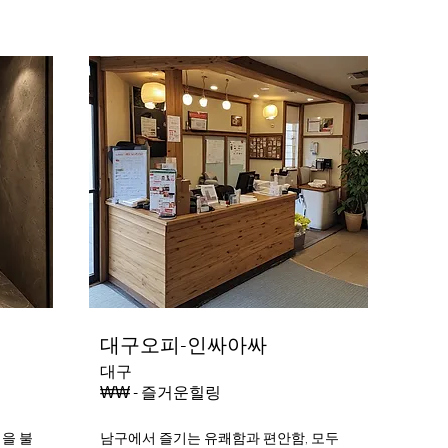
대구오피-인싸아싸
대구
₩₩ - 즐거운힐링
력을 불
남구에서 즐기는 유쾌함과 편안함, 모두