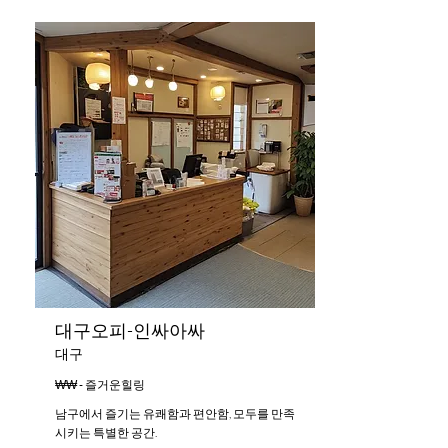
대구오피-인싸아싸
대구
₩₩ - 즐거운힐링
남구에서 즐기는 유쾌함과 편안함, 모두를 만족
시키는 특별한 공간.