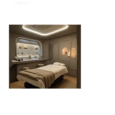
더 알아보기
분당건마-태린1인샵
분당