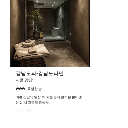
강남오피-강남도파민
서울 강남
₩₩₩ - 특별한 날
바쁜 강남의 일상 속, 지친 몸에 활력을 불어넣
는 24시 고품격 휴식처.
더 알아보기