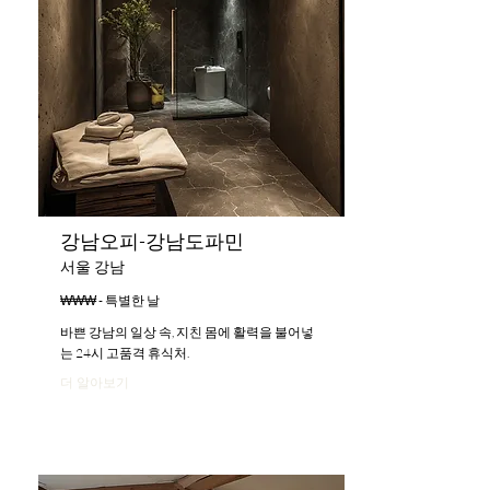
강남오피-강남도파민
서울 강남
₩₩₩ - 특별한 날
바쁜 강남의 일상 속, 지친 몸에 활력을 불어넣
는 24시 고품격 휴식처.
더 알아보기