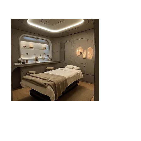
분당건마-태린1인샵
분당
₩₩ - 즐거운힐링