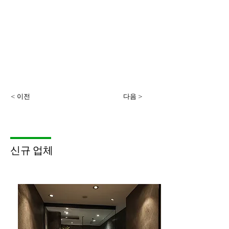
< 이전
다음 >
​신규 업체