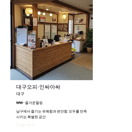
대구오피-인싸아싸
대구
₩₩ - 즐거운힐링
남구에서 즐기는 유쾌함과 편안함, 모두를 만족
시키는 특별한 공간.
더 알아보기