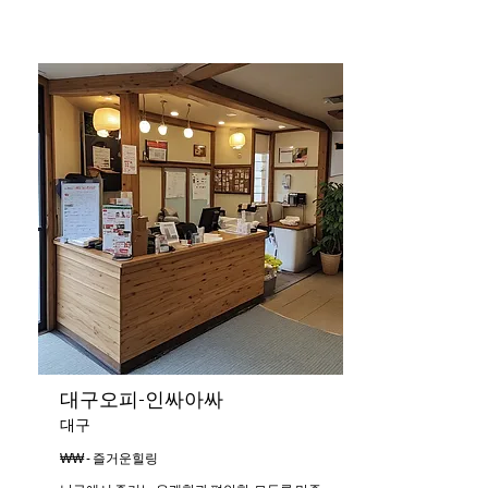
대구오피-인싸아싸
대구
₩₩ - 즐거운힐링