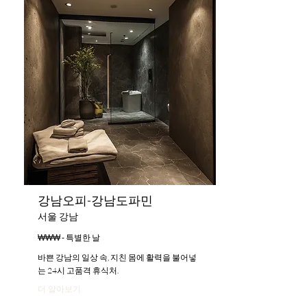
강남오피-강남도파민
서울 강남
₩₩₩ - 특별한 날
바쁜 강남의 일상 속, 지친 몸에 활력을 불어넣
는 24시 고품격 휴식처.
더 알아보기