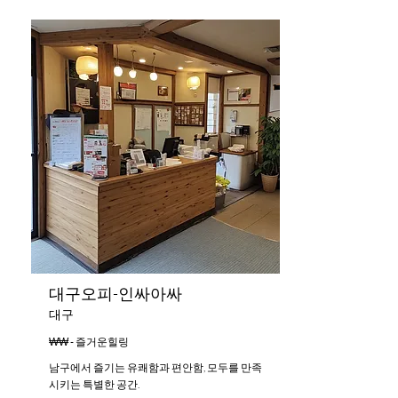
대구오피-인싸아싸
대구
₩₩ - 즐거운힐링
남구에서 즐기는 유쾌함과 편안함, 모두를 만족
시키는 특별한 공간.