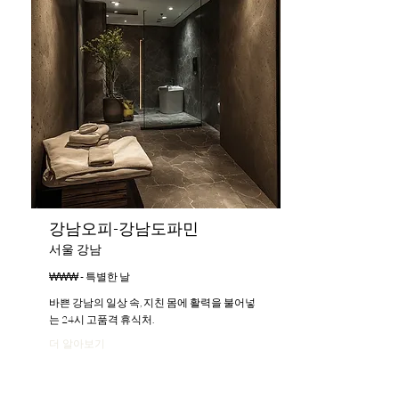
강남오피-강남도파민
서울 강남
₩₩₩ - 특별한 날
바쁜 강남의 일상 속, 지친 몸에 활력을 불어넣
는 24시 고품격 휴식처.
더 알아보기