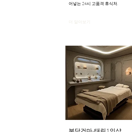
어넣는 24시 고품격 휴식처.
더 알아보기
분당건마-태린1인샵