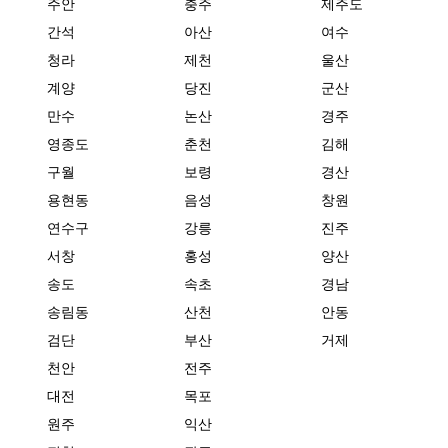
주안
충주
제주도
간석
아산
여수
청라
제천
울산
계양
당진
군산
만수
논산
경주
영종도
춘천
김해
구월
보령
경산
용현동
음성
창원
연수구
강릉
진주
서창
홍성
양산
송도
속초
경남
송림동
산천
안동
검단
부산
거제
천안
전주
대전
목포
원주
익산