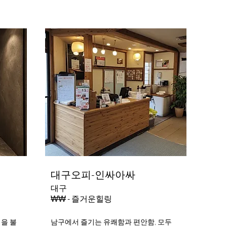
대구오피-인싸아싸
대구
₩₩ - 즐거운힐링
력을 불
남구에서 즐기는 유쾌함과 편안함, 모두