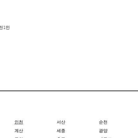
린1인
인천
서산
순천
계산
세종
광양