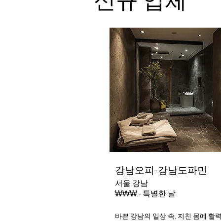
강남오피-강남도파민
서울 강남
₩₩₩ - 특별한 날
바쁜 강남의 일상 속, 지친 몸에 활