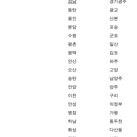
성남
경기광주
동탄
광교
용인
산본
분당
포승
수원
군포
평촌
일산
평택
김포
안산
파주
오산
고양
송탄
남양주
안양
양주
이천
구리
안성
의정부
병점
가평
하남
동두천
화성
다산동