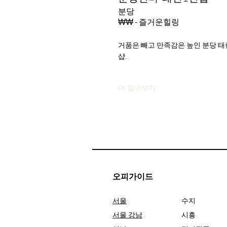
분당
₩₩ - 즐거운힐링
거품은 빼고 만족감은 높인 분당 태
샵.
더 알아보기
오피가이드
서울
수지
서울 강남
시흥