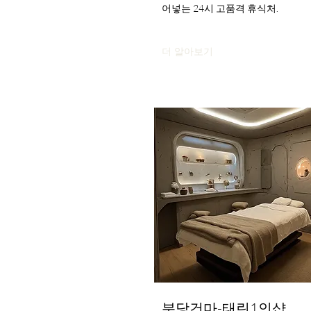
어넣는 24시 고품격 휴식처.
더 알아보기
분당건마-태린1인샵