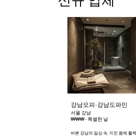
강남오피-강남도파민
서울 강남
₩₩₩ - 특별한 날
바쁜 강남의 일상 속, 지친 몸에 활