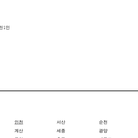
린1인
인천
서산
순천
계산
세종
광양