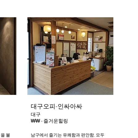
대구오피-인싸아싸
대구
₩₩ - 즐거운힐링
력을 불
남구에서 즐기는 유쾌함과 편안함, 모두