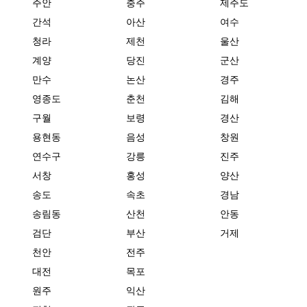
주안
충주
제주도
간석
아산
여수
청라
제천
울산
계양
당진
군산
만수
논산
경주
영종도
춘천
김해
구월
보령
경산
용현동
음성
창원
연수구
강릉
진주
서창
홍성
양산
송도
속초
경남
송림동
산천
안동
검단
부산
거제
천안
전주
대전
목포
원주
익산