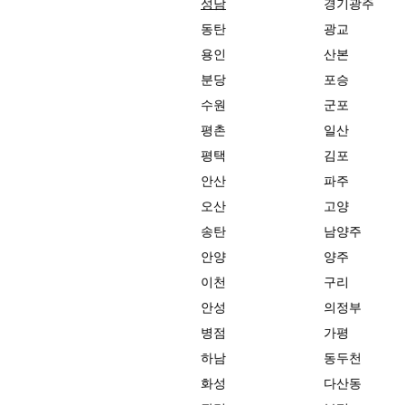
성남
경기광주
동탄
광교
용인
산본
분당
포승
수원
군포
평촌
일산
평택
김포
안산
파주
오산
고양
송탄
남양주
안양
양주
이천
구리
안성
의정부
병점
가평
하남
동두천
화성
다산동