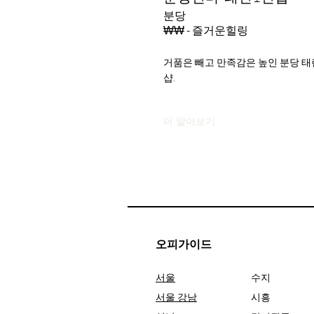
분당
₩₩ - 즐거운힐링
거품은 빼고 만족감은 높인 분당 태
샵.
더 알아보기
오피가이드
서울
수지
서울 강남
시흥