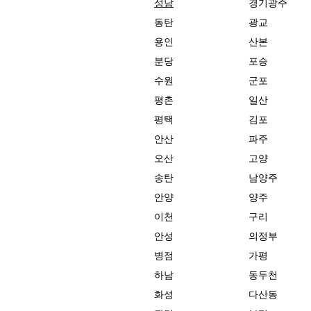
성남
경기광주
동탄
광교
용인
산본
분당
포승
수원
군포
평촌
일산
평택
김포
안산
파주
오산
고양
송탄
남양주
안양
양주
이천
구리
안성
의정부
병점
가평
하남
동두천
화성
다산동