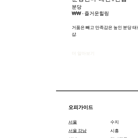
분당
₩₩ - 즐거운힐링
거품은 빼고 만족감은 높인 분당 태
샵.
더 알아보기
오피가이드
서울
수지
서울 강남
시흥