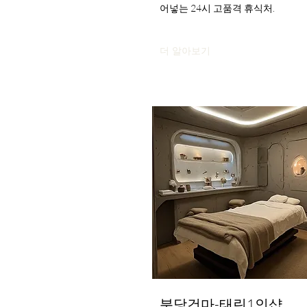
어넣는 24시 고품격 휴식처.
더 알아보기
분당건마-태린1인샵