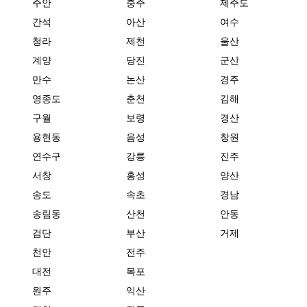
주안
충주
제주도
간석
아산
여수
청라
제천
울산
계양
당진
군산
만수
논산
경주
영종도
춘천
김해
구월
보령
경산
용현동
음성
창원
연수구
강릉
진주
서창
홍성
양산
송도
속초
경남
송림동
산천
안동
검단
부산
거제
천안
전주
대전
목포
원주
익산