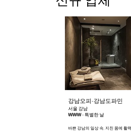
강남오피-강남도파민
서울 강남
₩₩₩ - 특별한 날
바쁜 강남의 일상 속, 지친 몸에 활