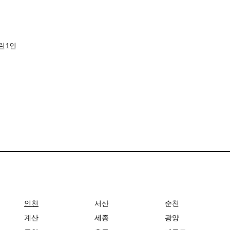
린1인
인천
서산
순천
계산
세종
광양