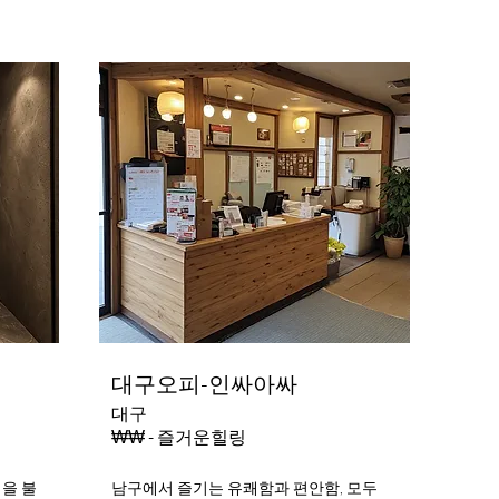
대구오피-인싸아싸
대구
₩₩ - 즐거운힐링
력을 불
남구에서 즐기는 유쾌함과 편안함, 모두