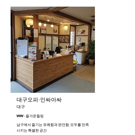
대구오피-인싸아싸
대구
₩₩ - 즐거운힐링
남구에서 즐기는 유쾌함과 편안함, 모두를 만족
시키는 특별한 공간.