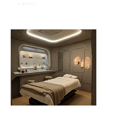
더 알아보기
분당건마-태린1인샵
분당