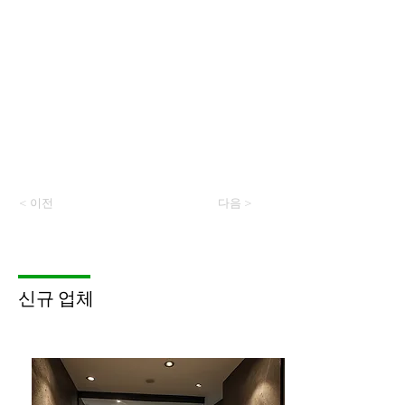
< 이전
다음 >
​신규 업체