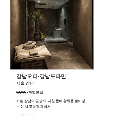
강남오피-강남도파민
서울 강남
₩₩₩ - 특별한 날
바쁜 강남의 일상 속, 지친 몸에 활력을 불어넣
는 24시 고품격 휴식처.
더 알아보기