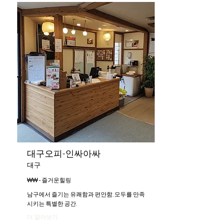
대구오피-인싸아싸
대구
₩₩ - 즐거운힐링
남구에서 즐기는 유쾌함과 편안함, 모두를 만족
시키는 특별한 공간.
더 알아보기