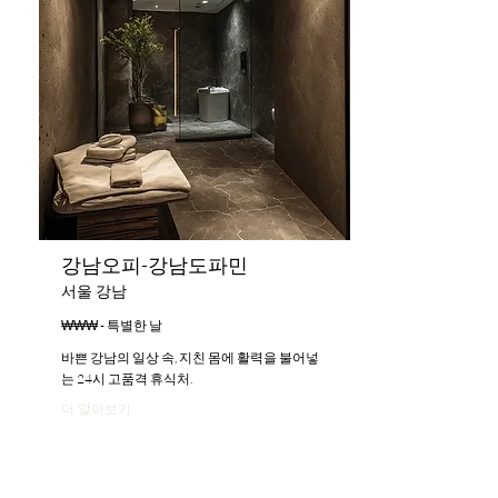
강남오피-강남도파민
서울 강남
₩₩₩ - 특별한 날
바쁜 강남의 일상 속, 지친 몸에 활력을 불어넣
는 24시 고품격 휴식처.
더 알아보기