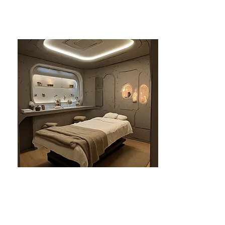
분당건마-태린1인샵
분당
₩₩ - 즐거운힐링