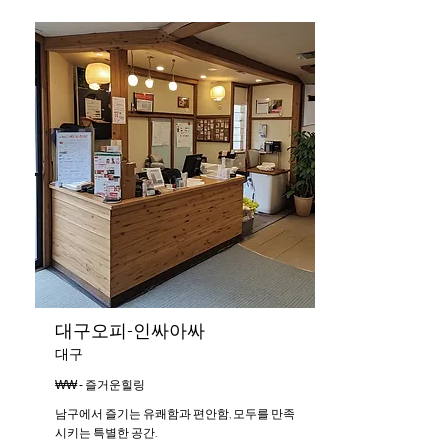
대구오피-인싸아싸
대구
₩₩ - 즐거운힐링
남구에서 즐기는 유쾌함과 편안함, 모두를 만족
시키는 특별한 공간.