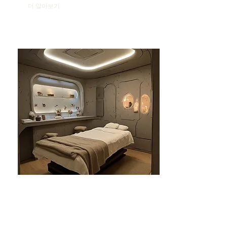
더 알아보기
분당건마-태린1인샵
분당