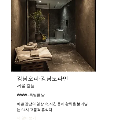
강남오피-강남도파민
서울 강남
₩₩₩ - 특별한 날
바쁜 강남의 일상 속, 지친 몸에 활력을 불어넣
는 24시 고품격 휴식처.
더 알아보기