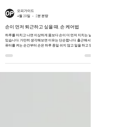
오피가이드
4월 20일
2분 분량
손이 먼저 퇴근하고 싶을 때, 손 케어법
하루를 마치고 나면 이상하게 몸보다 손이 더 먼저 지치는 날이
있습니다. 가만히 생각해보면 이유는 단순합니다. 출근해서 컴
퓨터를 켜는 순간부터 손은 하루 종일 쉬지 않고 일을 하고 있었
으니까요. 키보드를 두드리고, 마우스를 움직이고, 틈틈이 스마
트폰까지 이 과정에서 손과 손목은 계속해서 미세한 긴장과 압
박을 반복적으로 받게 됩니다. 그래서일까요? 어느 순간부터 손
이 묵직하게 뻐근해지고, 손가락이 둔하게 느껴지거나 손목이
은근히 불편해지기 시작합니다. 이럴 때 필요한 건 단순 휴식이
아니라 가벼운 손·손목 마사지입니다. 손 마사지가 왜 필요한가
요? 손 피로는 대부분 근육 긴장과 혈액순환 저하에서 시작됩니
다. 특히 타이핑이 많은 직장인의 경우, 같은 동작을 반복하면서
손과 손목 근육이 점점 굳어가는 경우가 많습니다. 이때 가볍게
라도 손 마사지와 손목 마사지를 해주면 뭉친 근육이 풀리고 혈
액순환이 원활해지며 손의 피로가 빠르게 줄어드는 효과를 볼