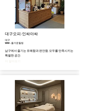
대구오피-인싸아싸
대구
₩₩ - 즐거운힐링
남구에서 즐기는 유쾌함과 편안함, 모두를 만족시키는
특별한 공간.
더 알아보기