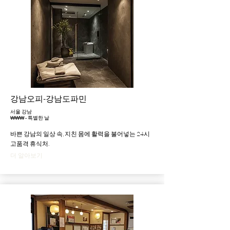
강남오피-강남도파민
서울 강남
₩₩₩ - 특별한 날
바쁜 강남의 일상 속, 지친 몸에 활력을 불어넣는 24시
고품격 휴식처.
더 알아보기