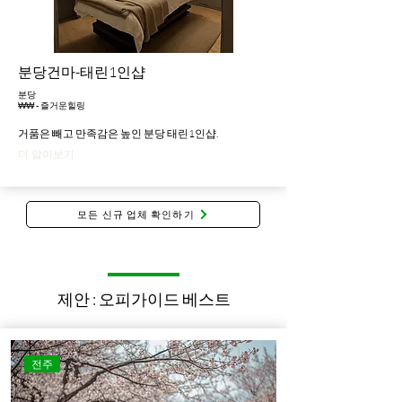
분당건마-태린1인샵
분당
₩₩ - 즐거운힐링
거품은 빼고 만족감은 높인 분당 태린1인샵.
더 알아보기
모든 신규 업체 확인하기
제안 : 오피가이드 베스트
전주